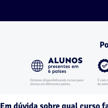
Po
ALUNOS
presentes em
6 países
Estamos disponibilizando cursos para
É com 
alunos em diferentes países.
de sati
Em dúvida sobre qual curso f