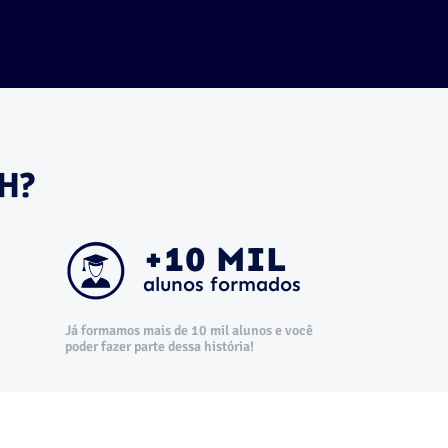
TH?
+10 MIL
alunos formados
Já formamos mais de 10 mil alunos e você
poder fazer parte dessa história!