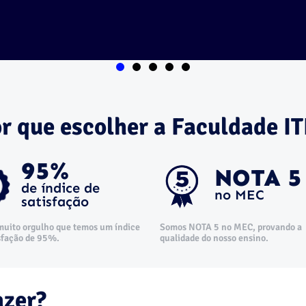
r que escolher a Faculdade I
95%
NOTA 5
de índice de
no MEC
satisfação
Somos NOTA 5 no MEC, provando a
muito orgulho que temos um índice
qualidade do nosso ensino.
sfação de 95%.
azer?