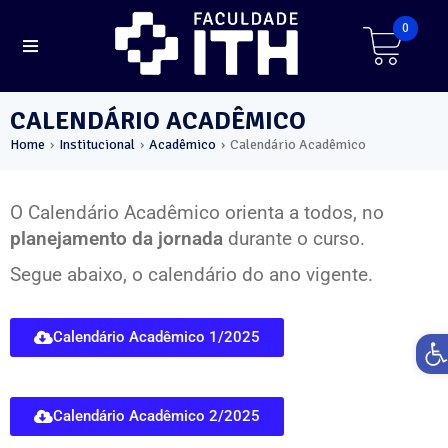
0
CALENDÁRIO ACADÊMICO
Home
Institucional
Acadêmico
Calendário Acadêmico
›
›
›
O Calendário Acadêmico orienta a todos, no
planejamento da jornada
durante o curso.
Segue abaixo, o calendário do ano vigente.
Ab
Calendário Acadêmico 1/2025
Calendário Acadêmico 2/2025