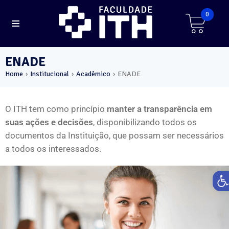
0
ENADE
Home
Institucional
Acadêmico
ENADE
›
›
›
O ITH tem como princípio
manter a transparência em
suas ações e decisões
, disponibilizando todos os
documentos da Instituição, que possam ser necessários
a todos os interessados.
Ab