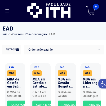
0
EAD
Início
Cursos
Pós-Graduação
EAD
›
›
›
FILTROS
Ordenação padrão
EAD
EAD
EAD
EAD
MBA
MBA
MBA
MBA
MBA de
MBA em
MBA em
MBA em
Ab
Gestão
Gestão e
Gestão
Lideranç
em Saúde
Estratégi
Hospitala
a e
Pública –
a e
r – EAD
Coaching
O MBA de
O MBA em
O MBA em
O MBA em
EAD
Inovação
- EAD
Gestão em
Gestão de
Gestão
Liderança e
em
Saúde
Serviços de
Hospitalar
Coaching
Serviços
Pública é
Saúde
da
da
de Saúde
SAIBA MAIS
SAIBA MAIS
SAIBA MAIS
SAIBA MAIS