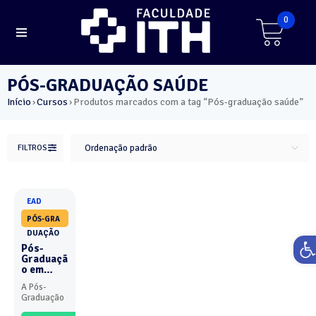
0
PÓS-GRADUAÇÃO SAÚDE
Início
Cursos
Produtos marcados com a tag “Pós-graduação saúde”
›
›
FILTROS
Ordenação padrão
EAD
PÓS-GRA
DUAÇÃO
Ab
Pós-
Graduaçã
o em
Seguranç
A Pós-
a do
Graduação
Paciente
em
e