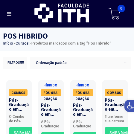
0
POS HIBRIDO
Início
Cursos
Produtos marcados com a tag “Pos Hibrido”
›
›
FILTROS
Ordenação padrão
HÍBRIDO
HÍBRIDO
COMBOS
PÓS-GRA
PÓS-GRA
COMBOS
DUAÇÃO
DUAÇÃO
Pós-
Pós-
Ab
Graduaçã
Graduaçã
Pós-
Pós-
o em
o em
Graduaçã
Graduaçã
Enfermag
Saúde
o em
o em
O Combo
Transforme
em
Estética
Fisiotera
Fisiotera
de Pós-
sua carreira
A Pós-
A Pós-
Obstétric
Avançada
pia
pia em
Graduação
com a Pós-
Graduação
Graduação
a + UTI
+ MBA em
Dermatof
Terapia
em
Graduação
em
em
Neonatal
Gestão,
uncional
Intensiva
SAIBA MAIS
SAIBA MAIS