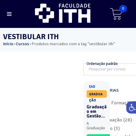
0
VESTIBULAR ITH
Início
Cursos
Produtos marcados com a tag “vestibular ith”
›
›
Ordenação padrão
EAD
MAIS CATEGORIAS
GRADUA
ÇÃO
Ab
Curso por Formação (
Graduaçã
MBA (7)
o em
Gestão
Pós-Graduação (28)
Comercia
A
l - EAD
Graduação (3)
Graduação
em Gestão