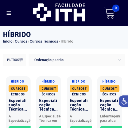
0
HÍBRIDO
Início
Cursos
Cursos Técnicos
Híbrido
›
›
›
FILTROS
Ordenação padrão
HÍBRIDO
HÍBRIDO
HÍBRIDO
HÍBRIDO
CURSOS T
CURSOS T
CURSOS T
CURSOS T
ÉCNICOS
ÉCNICOS
ÉCNICOS
ÉCNICOS
Ab
Especiali
Especiali
Especiali
Especiali
zação
zação
zação
zação
Técnica
Técnica
Técnica
Técnica
em
em
em
em
A
A Especialização
A
Enfermagem
Neonatol
Obstetríc
Unidade
Urgência
Especialização
Técnica em
Especialização
para atuar
ogia -
ia e
de
e
Técnica em
Obstetrícia
Técnica em
em
Híbrido
Neonatol
Terapia
Emergên