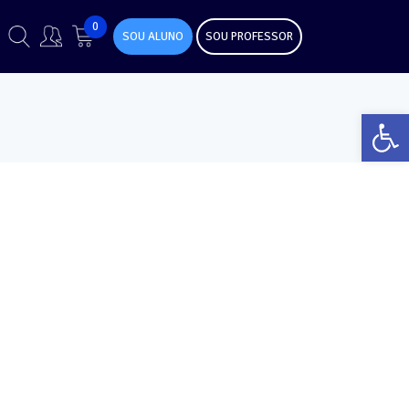
0
SOU ALUNO
SOU PROFESSOR
Abr