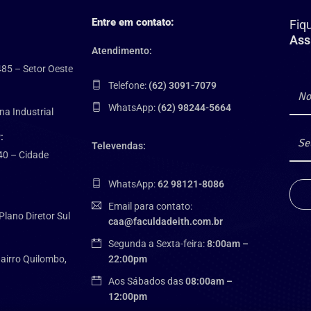
Entre em contato:
Fiq
Ass
Atendimento:
485 – Setor Oeste
Telefone:
(62) 3091-7079
WhatsApp:
(62) 98244-5664
na Industrial
:
Televendas:
40 – Cidade
WhatsApp:
62 98121-8086
Email para contato:
Plano Diretor Sul
caa@faculdadeith.com.br
Segunda a Sexta-feira:
8:00am –
airro Quilombo,
22:00pm
Aos Sábados das
08:00am –
12:00pm