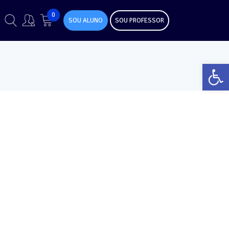
0
SOU ALUNO
SOU PROFESSOR
Abr