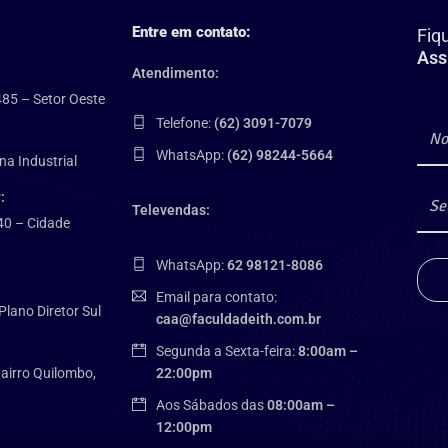
Entre em contato:
Fiq
Ass
Atendimento:
485 – Setor Oeste
Telefone:
(62) 3091-7079
WhatsApp:
(62) 98244-5664
na Industrial
:
Televendas:
40 – Cidade
WhatsApp:
62 98121-8086
Email para contato:
Plano Diretor Sul
caa@faculdadeith.com.br
Segunda a Sexta-feira:
8:00am –
airro Quilombo,
22:00pm
Aos Sábados das
08:00am –
12:00pm