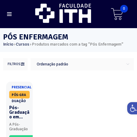
0
PÓS ENFERMAGEM
Início
Cursos
Produtos marcados com a tag “Pós Enfermagem”
›
›
FILTROS
Ordenação padrão
PRESENCIAL
PÓS-GRA
DUAÇÃO
Ab
Pós-
Graduaçã
o em
Enfermag
A Pós-
em
Graduação
Obstétric
em
a -