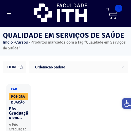
0
QUALIDADE EM SERVIÇOS DE SAÚDE
Início
Cursos
Produtos marcados com a tag “Qualidade em Serviços
›
›
de Saúde”
FILTROS
Ordenação padrão
EAD
PÓS-GRA
Ab
DUAÇÃO
Pós-
Graduaçã
o em
Seguranç
A Pós-
a do
Graduação
Paciente