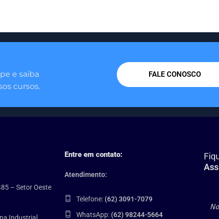
pe e saiba
FALE CONOSCO
os cursos.
Entre em contato:
Fiq
Ass
Atendimento:
485 – Setor Oeste
Telefone:
(62) 3091-7079
WhatsApp:
(62) 98244-5664
na Industrial