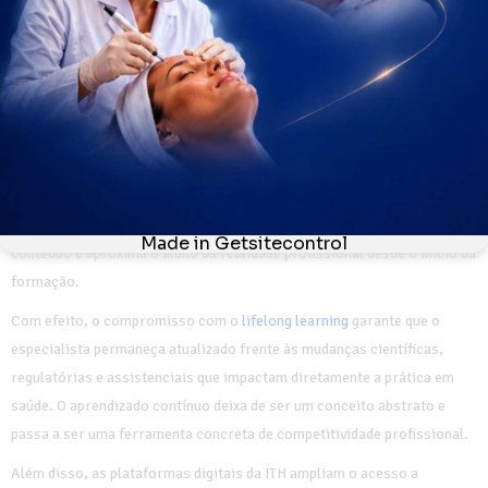
constante.
Metodologia 4.0 e compromisso com o lifelong
learning
A
Metodologia 4.0
sustenta o modelo educacional da Faculdade ITH,
integrando tecnologia educacional, prática aplicada, simulação
realística e desenvolvimento do raciocínio clínico. Essa abordagem
rompe com modelos tradicionais baseados apenas na transmissão de
conteúdo e aproxima o aluno da realidade profissional desde o início da
formação.
Com efeito, o compromisso com o
lifelong learning
garante que o
especialista permaneça atualizado frente às mudanças científicas,
regulatórias e assistenciais que impactam diretamente a prática em
saúde. O aprendizado contínuo deixa de ser um conceito abstrato e
passa a ser uma ferramenta concreta de competitividade profissional.
Além disso, as plataformas digitais da ITH ampliam o acesso a