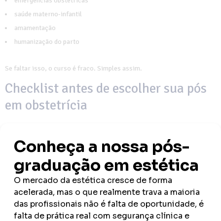
emergências obstétricas
saúde materno-infantil
amamentação
humanização do parto
Se faltar isso, o curso é fraco. Simples assim.
Checklist antes de escolher sua pós
em obstetrícia
Antes de decidir, seja objetivo:
há prática supervisionada real?
os professores têm experiência na área?
o curso aborda parto humanizado de forma atual?
inclui emergências obstétricas?
integra teoria com prática?