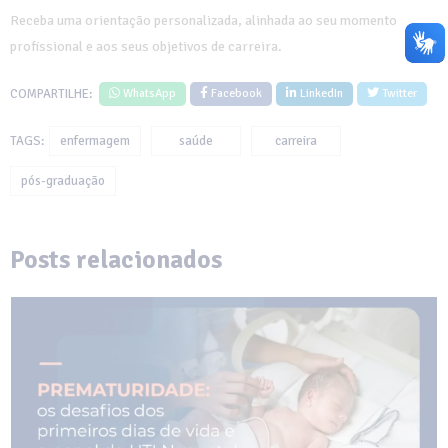
Receba uma orientação personalizada, alinhada ao seu momento
profissional e aos seus objetivos de carreira.
COMPARTILHE:
WhatsApp
Facebook
LinkedIn
Twitter
TAGS:
enfermagem
saúde
carreira
pós-graduação
Posts relacionados