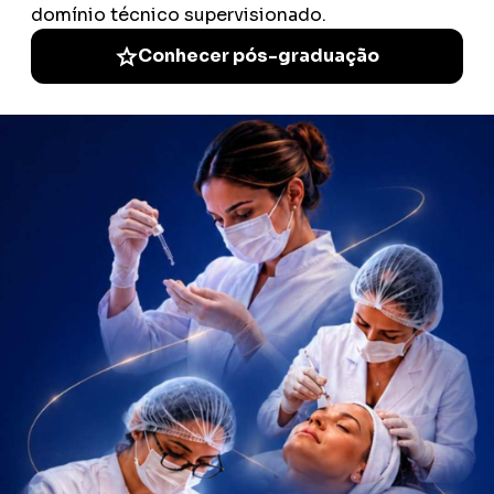
Se você não checar isso, está apostando na sorte.
E, nessa área, apostar na sorte é uma péssima estratégia.
Faculdade ITH: autoridade como
edtech em saúde e gestão
Sob o ponto de vista institucional, a
Faculdade ITH
consolida-se como
uma
edtech
de referência nacional, especializada na formação de
profissionais das áreas da saúde e da gestão. Seu posicionamento vai
além do ensino superior tradicional, priorizando uma educação
aplicada, alinhada às exigências reais do mercado e às transformações
do setor assistencial.
Nesse contexto, a Faculdade ITH estrutura seus cursos com foco
direto na empregabilidade, na segurança técnica e na evolução
sustentável da carreira profissional. A proposta pedagógica parte da
compreensão de que áreas de alta complexidade, como a obstetrícia,
exigem formação sólida, prática supervisionada e atualização