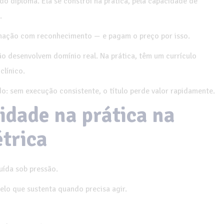
o diploma. Ela se constrói na prática, pela capacidade de
.
rmação com reconhecimento — e pagam o preço por isso.
não desenvolvem domínio real. Na prática, têm um currículo
clínico.
o: sem execução consistente, o título perde valor rapidamente.
idade na prática na
trica
uída sob pressão.
elo que sustenta quando precisa agir.