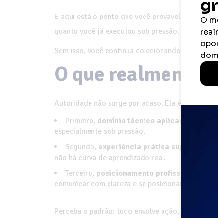
E aqui está o ponto que você provavelmente evit
quanto você já executou sob pressão.
Sem isso, você continua colecionando certificad
O que realmente c
Autoridade não surge por acaso. Ela é construída,
Primeiro,
domínio técnico aplicado
. Saber n
especialmente sob pressão.
Segundo,
experiência prática supervision
não há curva de aprendizado real.
Terceiro,
posicionamento profissional
. Não 
comunicar com clareza e se posicionar dentro da
Perceba o padrão: tudo envolve ação, repetição e