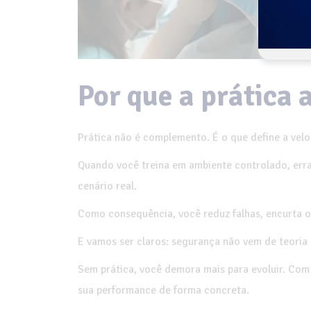
Por que a prática 
Prática não é complemento. É o que define a vel
Quando você treina em ambiente controlado, erra
cenário real.
Como consequência, você reduz falhas, encurta o
E vamos ser claros: segurança não vem de teoria
Sem prática, você demora mais para evoluir. Com 
sua performance de forma concreta.