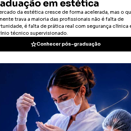
a encarar: confiança não vem do quanto você estudou, mas do
os — e permanecendo irrelevante na prática.
onstrói autoridade
 e segue três pilares claros.
ão é suficiente. Você precisa executar com consistência,
ada
. É nesse ambiente que você erra, corrige e evolui. Sem isso,
basta fazer bem feito e ficar em silêncio. Você precisa se
 equipe.
 exposição real.