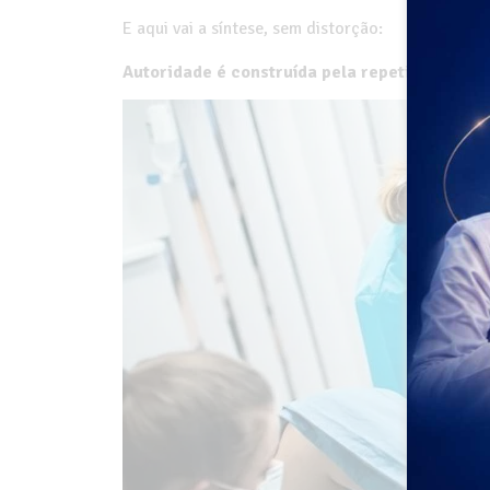
E aqui vai a síntese, sem distorção:
Autoridade é construída pela repetição de d