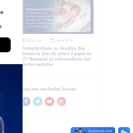
NICOLLAS
04/08/2026
Prematuridade: os desafios dos
primeiros dias de vida e o papel da
UTI Neonatal na sobrevivência dos
recém-nascidos
Siga-nos nas Redes Sociais