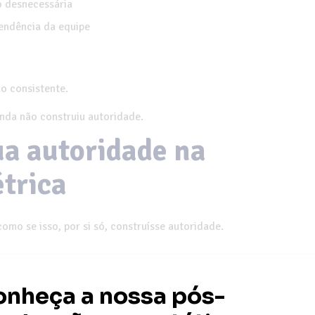
o desnecessária
endência da equipe
o consistente.
inda não construiu autoridade.
ua autoridade
na
trica
omo se isso, por si só, construísse autoridade.
ecução. E sem execução, não existe consistência.
sustenta na hora de agir.