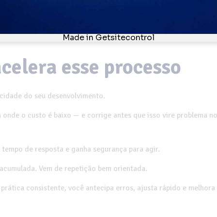
acelera esse processo
ocidade do seu desenvolvimento.
 onde o custo é baixo — e corrige antes que isso vire problema n
 tempo de resposta e ganha segurança para agir.
 acumulada. Vem de repetição bem orientada.
prática consistente, você antecipa erros, ajusta rápido e melhora