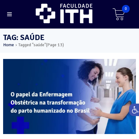
0
TAG: SAÚDE
Home
Tagged "saúde"
(Page 13)
›
Ab