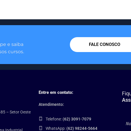
pe e saiba
FALE CONOSCO
os cursos.
Entre em contato:
Fiq
Ass
Atendimento:
485 – Setor Oeste
Telefone:
(62) 3091-7079
WhatsApp:
(62) 98244-5664
na Industrial