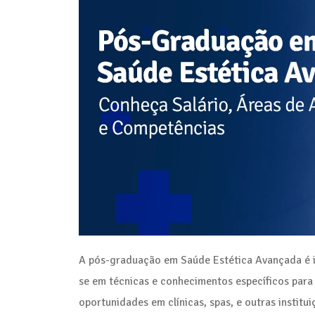
A pós-graduação em Saúde Estética Avançada é id
se em técnicas e conhecimentos específicos para
oportunidades em clínicas, spas, e outras instit