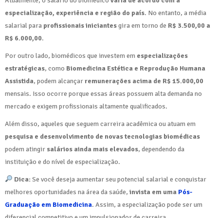
Atualmente, o salário do biomédico
varia de acordo com a
especialização, experiência e região do país
. No entanto, a média
salarial para
profissionais iniciantes
gira em torno de
R$ 3.500,00 a
R$ 6.000,00
.
Por outro lado, biomédicos que investem em
especializações
estratégicas
, como
Biomedicina Estética e Reprodução Humana
Assistida
, podem alcançar
remunerações acima de R$ 15.000,00
mensais. Isso ocorre porque essas áreas possuem alta demanda no
mercado e exigem profissionais altamente qualificados.
Além disso, aqueles que seguem carreira acadêmica ou atuam em
pesquisa e desenvolvimento de novas tecnologias biomédicas
podem atingir
salários ainda mais elevados
, dependendo da
instituição e do nível de especialização.
Dica:
Se você deseja aumentar seu potencial salarial e conquistar
melhores oportunidades na área da saúde,
invista em uma
Pós-
Graduação em Biomedicina
. Assim, a especialização pode ser um
diferencial competitivo e um impulsionador de carreira.