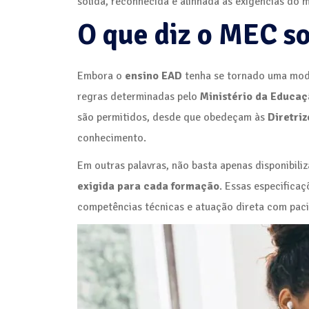
sólida, reconhecida e alinhada às exigências do 
O que diz o MEC s
Embora o
ensino EAD
tenha se tornado uma modal
regras determinadas pelo
Ministério da Educa
são permitidos, desde que obedeçam às
Diretri
conhecimento.
Em outras palavras, não basta apenas disponibiliz
exigida para cada formação
. Essas especifica
competências técnicas e atuação direta com paci