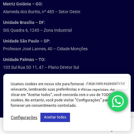
Matriz Goiânia – GO:
Alameda dos Buritis, nº 485 – Setor Oeste
Unidade Brasília – DF:
SIG Quadra 6, 1245 – Zona Industrial
Unidade São Paulo – SP:
Professor José Lannes, 40 – Cidade Monções
Unidade Palmas – TO:
103 Sul Rua SO 11, 47 – Plano Diretor Sul
Unidade Cuiabá – MT:
Falar com especialista!
Usamos cookies em nosso site para fornecer a experiência mais
Rua João Bento, 170 – Bairro Quilombo, Villa Grecco
relevante, lembrando suas preferências e visitas repetidas. Ao
clicar em “Aceitar todos”, você concorda com o uso de TODOS os
cookies. No entanto, você pode visitar "Configurações" para
Entre em contato:
fornecer um consentimento controlado.
Atendimento:
Configurações
Aceitar todos
Telefone:
(62) 3091-7079
Home
Cursos
Login