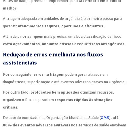
Antes de tudo, é preciso compreender que
classificar bem é cuidar
melhor
.
A triagem adequada em unidades de urgência é o primeiro passo para
garantir
atendimentos seguros, oportunos e eficientes
.
Além de priorizar quem mais precisa, uma boa classificação de risco
evita agravamentos
,
minimiza atrasos
e
reduz riscos iatrogênicos
.
Redução de erros e melhoria nos fluxos
assistenciais
Por conseguinte,
erros na triagem
podem gerar atrasos em
diagnósticos, superlotação e até eventos adversos graves na Urgência.
Por outro lado,
protocolos bem aplicados
otimizam recursos,
organizam o fluxo e garantem
respostas rápidas às situações
críticas
.
De acordo com dados da Organização Mundial da Saúde (
OMS
),
até
80% dos eventos adversos evitáveis
nos serviços de saúde envolvem