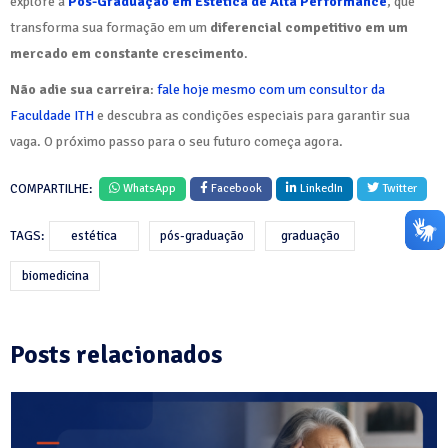
explore a
Pós-Graduação em Estética de Alta Performance
, que
transforma sua formação em um
diferencial competitivo em um
mercado em constante crescimento
.
Não adie sua carreira
:
fale hoje mesmo com um consultor da
Faculdade ITH
e descubra as condições especiais para garantir sua
vaga. O próximo passo para o seu futuro começa agora.
COMPARTILHE:
WhatsApp
Facebook
LinkedIn
Twitter
TAGS:
estética
pós-graduação
graduação
biomedicina
Posts relacionados