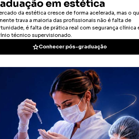
a exige preparo técnico, tomada de decisão rápida e formação
izada em cuidado crítico.
a Enfermagem em
ncia e UTI em 2026
formação do contexto assistencial hospitalar. Em 2026, o cuidado
plexo, regulado e orientado por indicadores de qualidade e
do acesso aos serviços de saúde elevam a taxa de sobrevida de
 passam a lidar com quadros mais instáveis, múltiplas