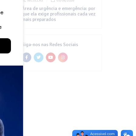
NICOLLAS
03/08/2026
Área de urgência e emergência: por
que ela exige profissionais cada vez
mais preparados
Siga-nos nas Redes Sociais