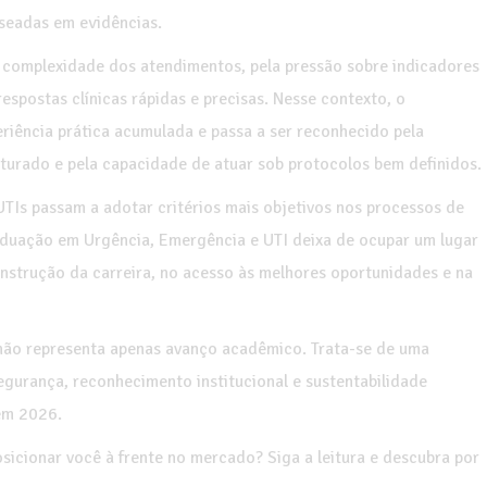
aseadas em evidências.
complexidade dos atendimentos, pela pressão sobre indicadores
espostas clínicas rápidas e precisas. Nesse contexto, o
eriência prática acumulada e passa a ser reconhecido pela
ruturado e pela capacidade de atuar sob protocolos bem definidos.
TIs passam a adotar critérios mais objetivos nos processos de
aduação em Urgência, Emergência e UTI deixa de ocupar um lugar
strução da carreira, no acesso às melhores oportunidades e na
o não representa apenas avanço acadêmico. Trata-se de uma
egurança, reconhecimento institucional e sustentabilidade
em 2026.
cionar você à frente no mercado? Siga a leitura e descubra por