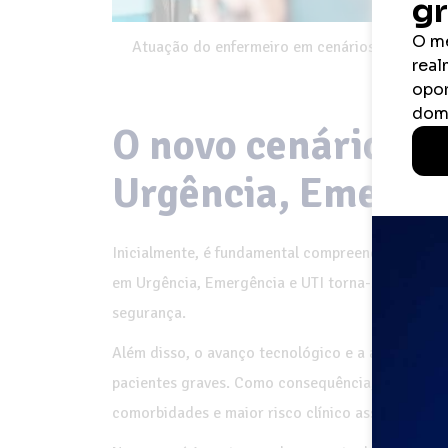
Atuação do enfermeiro em cenários de urgênci
especial
O novo cenário d
Urgência, Emergê
Inicialmente, é fundamental compreender a trans
em Urgência, Emergência e UTI torna-se mais com
segurança.
Além disso, o avanço tecnológico e a ampliação 
pacientes graves. Como consequência, os serviços
comorbidades e maior risco clínico associado.