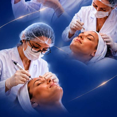
apenas rápido. Ele precisa ser preciso, fundamentado e alinhado a
isão do enfermeiro impacta diretamente os desfechos clínicos, a
da Saúde
, a qualificação das equipes multiprofissionais é um fator
plicações evitáveis e mortalidade hospitalar. Por esse motivo,
patível com ambientes de alta complexidade.
2026
exige mais do que experiência acumulada. Exige raciocínio
enciais, leitura rápida de cenários críticos e atualização contínua
cia isolada já não
ilidade
na-se mais técnico, regulado e orientado por indicadores