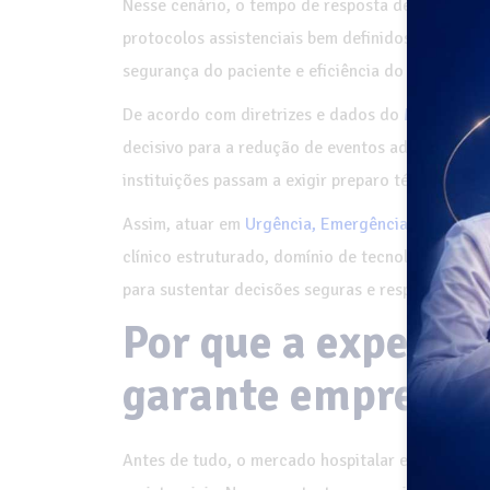
Nesse cenário, o tempo de resposta deixa de ser 
protocolos assistenciais bem definidos. Cada dec
segurança do paciente e eficiência do serviço.
De acordo com diretrizes e dados do
Ministério 
decisivo para a redução de eventos adversos, com
instituições passam a exigir preparo técnico com
Assim, atuar em
Urgência, Emergência e UTI em 
clínico estruturado, domínio de tecnologias assist
para sustentar decisões seguras e responsáveis.
Por que a experiên
garante empregab
Antes de tudo, o mercado hospitalar em 2026 tor