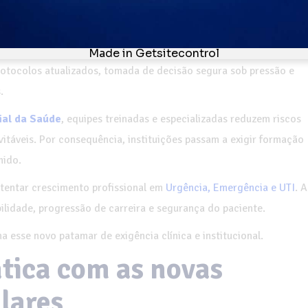
tica isolada, sem respaldo acadêmico estruturado, perde peso nos
idade passam a priorizar profissionais capazes de atuar com
 protocolos atualizados, tomada de decisão segura sob pressão e
.
al da Saúde
, equipes treinadas e especializadas reduzem riscos
vitáveis. Por consequência, instituições passam a exigir formação
mido.
stentar crescimento profissional em
Urgência, Emergência e UTI
. A
bilidade, progressão de carreira e segurança do paciente.
 esse novo patamar de exigência clínica e institucional.
tica com as novas
lares