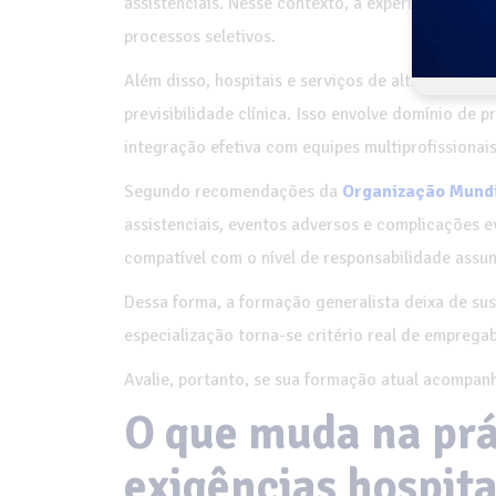
assistenciais. Nesse contexto, a experiência prá
processos seletivos.
Além disso, hospitais e serviços de alta complex
previsibilidade clínica. Isso envolve domínio de
integração efetiva com equipes multiprofissionais
Segundo recomendações da
Organização Mundi
assistenciais, eventos adversos e complicações e
compatível com o nível de responsabilidade assu
Dessa forma, a formação generalista deixa de su
especialização torna-se critério real de emprega
Avalie, portanto, se sua formação atual acompanha
O que muda na prá
exigências hospita