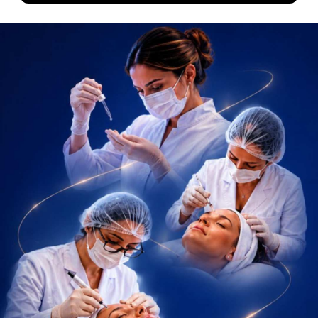
flexibilidade estratégica para o seu aprendizado. Nesse sentido, ao
combinar aulas teóricas online com práticas presenciais, esse modelo
entrega o melhor dos dois mundos para o aluno.
Ademais, a Faculdade ITH proporciona experiências práticas em
hospitais e clínicas de excelência. Dessa forma, você vivencia
situações reais de atendimento, algo crucial para a formação de
profissionais capacitados para a UTI Neonatal e Pediátrica.
Além disso, esse formato garante que você consiga conciliar o
aprendizado com suas responsabilidades profissionais. Portanto, a
Metodologia 4.0 da ITH integra tecnologia educacional e práticas
interativas. Consequentemente, o processo de aprendizagem torna-se
muito mais dinâmico, eficaz e focado no conceito de lifelong learning.
A pós-graduação em UTI Neonatal e Pediátrica
tem estágio supervisionado?
Certamente, a
Pós-Graduação em UTI Neonatal e Pediátrica – Híbrido
da Faculdade ITH oferece estágios supervisionados como base do