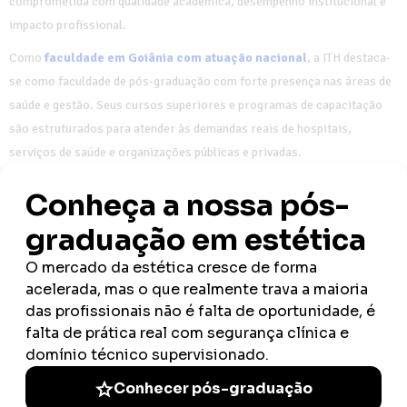
comprometida com qualidade acadêmica, desempenho institucional e
impacto profissional.
Como
faculdade em Goiânia com atuação nacional
, a ITH destaca-
se como faculdade de pós-graduação com forte presença nas áreas de
saúde e gestão. Seus cursos superiores e programas de capacitação
são estruturados para atender às demandas reais de hospitais,
serviços de saúde e organizações públicas e privadas.
Mais do que formar profissionais, a Faculdade ITH constrói
posicionamento, autoridade e sustentabilidade de carreira.
FAQ: Perguntas Frequentes sobre
UTI Neonatal e Pediátrica
Quais são os benefícios de escolher uma pós-
graduação híbrida?
Inicialmente, optar por uma pós-graduação híbrida oferece