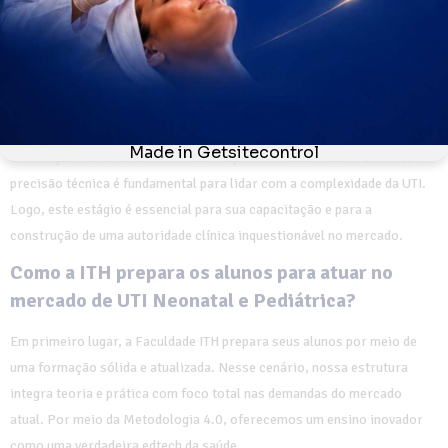
currículo. Nesse contexto, esses estágios ocorrem em hospitais e
clínicas de referência nacional. Dessa maneira, os alunos aplicam o
conhecimento em situações reais de cuidado intensivo neonatal e
pediátrico com total segurança.
Sobretudo, a supervisão especializada garante que você receba
orientação contínua durante cada etapa do cuidado. Nesse sentido, a
precisão técnica é fundamental para lidar com a complexidade da UTI.
Logo, este estágio é essencial para sua capacitação e para a
construção de uma autoridade clínica inquestionável no mercado.
Como a ITH prepara os alunos para atuar no
mercado de UTI Neonatal e Pediátrica?
Em primeiro lugar, a Faculdade ITH prepara seus alunos por meio de
uma formação sólida e atualizada. Nesse cenário, nossa estrutura
integra teoria e prática com foco total nas demandas do mercado
atual. Por meio da Metodologia 4.0, oferecemos um ensino inovador
como uma verdadeira edtech da saúde.