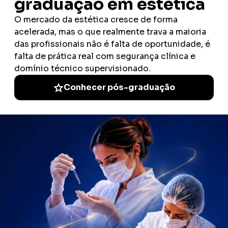
EdTech com foco em saúde e
gestão
Sob o ponto de vista institucional, a Faculdade ITH redefine o conceito
de curso superior e capacitação profissional em todo o Brasil. Como
uma legítima
EdTech
, utilizamos a
Metodologia 4.0
para integrar
tecnologia de ponta ao ensino aplicado. Nesse sentido, nossa
estrutura rompe com modelos tradicionais para oferecer uma
experiência educacional imersiva.
Dessa maneira, o aluno conecta-se diretamente com as demandas
reais do mercado de trabalho contemporâneo.
Metodologia 4.0 e o conceito de Lifelong
Learning
Com efeito, nosso compromisso inegociável com o
lifelong learning
garante que o especialista esteja sempre à frente das tendências
globais. Dentro dessa lógica, o processo de aprendizado contínuo