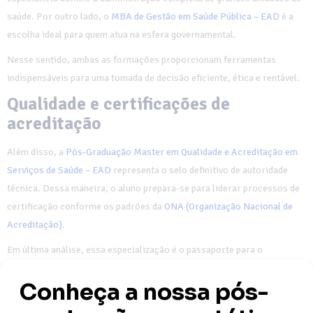
saúde. Por outro lado, o
MBA de Gestão em Saúde Pública – EAD
é a
escolha ideal para quem atua na esfera governamental.
Nesse sentido, ambas as formações proporcionam ferramentas
indispensáveis para uma tomada de decisão eficiente, ética e rentável.
Qualidade e certificações de
acreditação
Além disso, a
Pós-Graduação Master em Qualidade e Acreditação em
Serviços de Saúde – EAD
representa o selo definitivo de autoridade
técnica. Dessa maneira, o aluno prepara-se para liderar processos de
certificação conforme os padrões da
ONA (Organização Nacional de
Acreditação)
.
Em última análise, essa especialização é o passaporte para o
reconhecimento em redes de saúde nacionais e internacionais.
Faculdade ITH: autoridade como