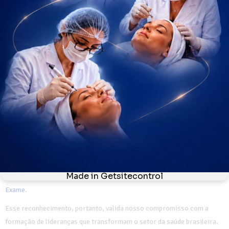
torna-se a maior ferramenta de competitividade para o enfermeiro
gestor.
Ademais, as ferramentas digitais da ITH facilitam o acesso a
conteúdos de alta complexidade em qualquer lugar do mundo. Por essa
razão, somos referência absoluta em flexibilidade sem abrir mão do
rigor acadêmico.
Reconhecimento nacional e inovação
educacional
Vale ressaltar que nossa excelência pedagógica é amplamente
reconhecida pelos principais veículos de comunicação nacionais.
Recentemente, fomos destacados como referência em inovação
educacional em matérias de grande prestígio, como as da
Revista
Exame
.
Esse reconhecimento, portanto, valida nosso compromisso com a
formação de lideranças que transformam o setor da saúde brasileira.