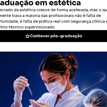
lidar bem com mudanças constantes e manter o foco mesmo em
 é só um detalhe, está subestimando o impacto real desse ritmo.
iva) opera com uma lógica completamente diferente. Aqui, o foco
e na análise aprofundada da evolução clínica.
 variações podem indicar grandes mudanças no quadro do
, precisão e uma capacidade analítica que vai muito além do “agir