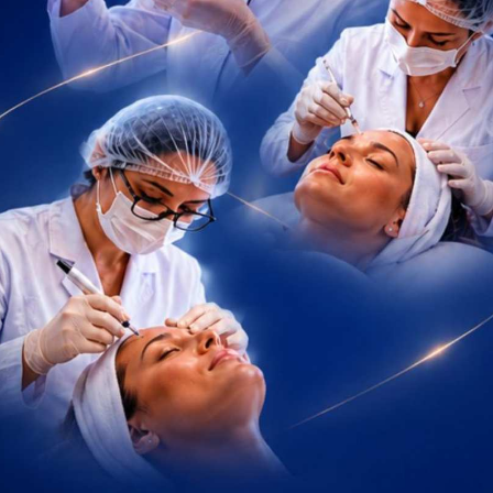
provavelmente está
l de intensidade. Isso é raso.
ntínua.
a não é estratégica — é aleatória.
ea é indicada?