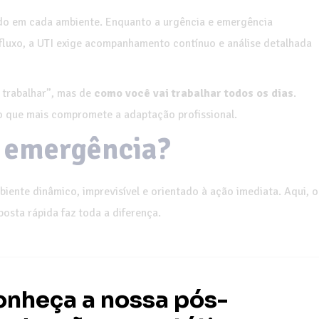
gido em cada ambiente. Enquanto a urgência e emergência
fluxo, a UTI exige acompanhamento contínuo e análise detalhada
 trabalhar”, mas de
como você vai trabalhar todos os dias
.
o que mais compromete a adaptação profissional.
e emergência?
ente dinâmico, imprevisível e orientado à ação imediata. Aqui, o
osta rápida faz toda a diferença.