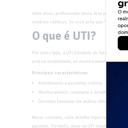
Além disso, profissionais dessa área precisam 
cenários caóticos. Se você acha que “adrenalina”
O que é UTI?
Por outro lado, a UTI (Unidade de Terapia Intens
está na estabilidade, no monitoramento contínuo 
Principais características:
Atendimento a pacientes críticos
Monitoramento constante e detalhado
Decisões baseadas em análise clínica contínua
Nesse contexto, cada detalhe importa. Pequenas
paciente. Portanto, atuar na UTI exige disciplina