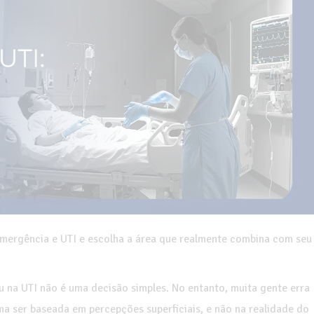
 emergência e UTI e escolha a área que realmente combina com seu
u na UTI não é uma decisão simples. No entanto, muita gente erra
ma ser baseada em percepções superficiais, e não na realidade do