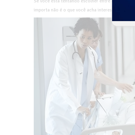
Se você está tentando escolher entre essas área
importa não é o que você acha interessante , é
co