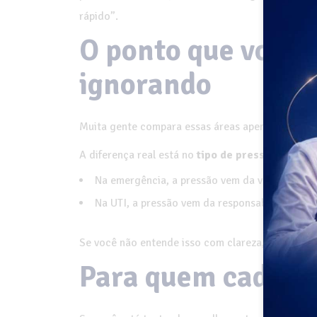
rápido”.
O ponto que você 
ignorando
Muita gente compara essas áreas apenas pelo níve
A diferença real está no
tipo de pressão
:
Na emergência, a pressão vem da velocidade.
Na UTI, a pressão vem da responsabilidade co
Se você não entende isso com clareza, sua escolh
Para quem cada ár