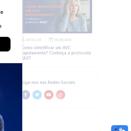
NICOLLAS
05/08/2026
Como identificar um AVC
rapidamente? Conheça o protocolo
FAST
Siga-nos nas Redes Sociais