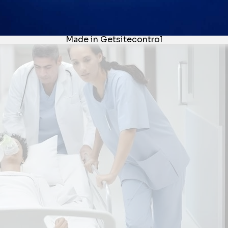
s com base em “preferência”, já começou errado. Aqui, o que
mo você funciona sob pressão no mundo real
.