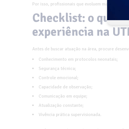
Por isso, profissionais que evoluem mais rápido
Checklist: o que a
experiência na UT
Antes de buscar atuação na área, procure desenv
Conhecimento em protocolos neonatais;
Segurança técnica;
Controle emocional;
Capacidade de observação;
Comunicação em equipe;
Atualização constante;
Vivência prática supervisionada.