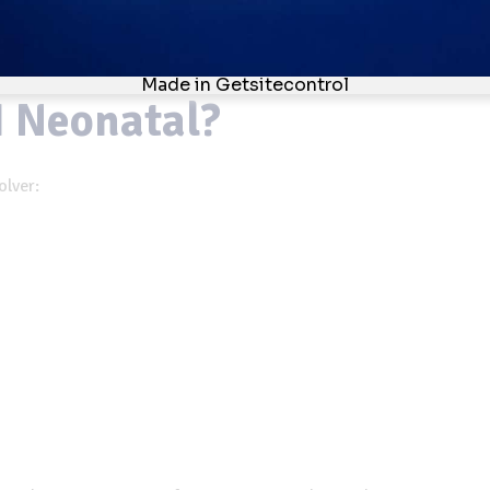
 costumam buscar ambientes que aproximem estudo e prática.
juda a ganhar
I Neonatal?
olver: