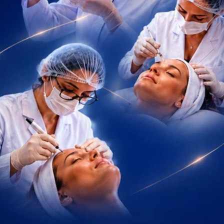
or profissionais iniciantes.
s para atuar rapidamente em situações críticas. Como
 costumam encontrar mais dificuldade nos processos seletivos.
ocolos específicos e adaptação a uma rotina altamente técnica.
m insegurança no atendimento ao recém-nascido crítico.
riência na UTI
iferentes formas. No entanto, existe um ponto importante: apenas
al.