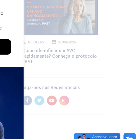
NICOLLAS
05/08/2026
Como identificar um AVC
rapidamente? Conheça o protocolo
FAST
Siga-nos nas Redes Sociais