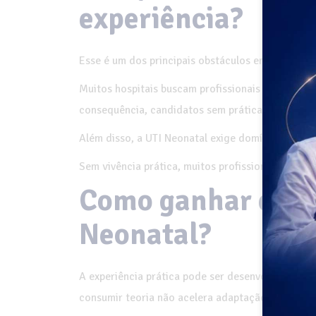
experiência?
Esse é um dos principais obstáculos enfrentados p
Muitos hospitais buscam profissionais preparado
consequência, candidatos sem prática hospitalar
Além disso, a UTI Neonatal exige domínio de prot
Sem vivência prática, muitos profissionais sente
Como ganhar expe
Neonatal?
A experiência prática pode ser desenvolvida de d
consumir teoria não acelera adaptação profission