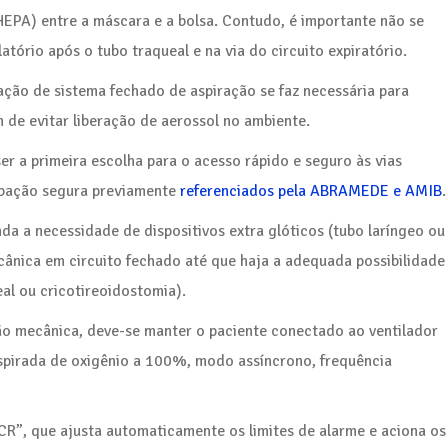
(HEPA) entre a máscara e a bolsa. Contudo, é importante não se
atório após o tubo traqueal e na via do circuito expiratório.
zação de sistema fechado de aspiração se faz necessária para
m de evitar liberação de aerossol no ambiente.
er a primeira escolha para o acesso rápido e seguro às vias
ubação segura previamente
referenciados pela ABRAMEDE e AMIB
.
da a necessidade de dispositivos extra glóticos (tubo laríngeo ou
cânica em circuito fechado até que haja a adequada possibilidade
eal ou cricotireoidostomia).
ão mecânica, deve-se manter o paciente conectado ao ventilador
nspirada de oxigênio a 100%, modo assíncrono, frequência
R”, que ajusta automaticamente os limites de alarme e aciona os