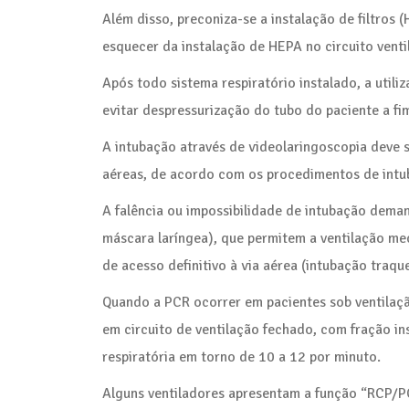
Além disso, preconiza-se a instalação de filtros 
esquecer da instalação de HEPA no circuito ventil
Após todo sistema respiratório instalado, a utili
evitar despressurização do tubo do paciente a fi
A intubação através de videolaringoscopia deve s
aéreas, de acordo com os procedimentos de int
A falência ou impossibilidade de intubação deman
máscara laríngea), que permitem a ventilação me
de acesso definitivo à via aérea (intubação traqu
Quando a PCR ocorrer em pacientes sob ventilaç
em circuito de ventilação fechado, com fração i
respiratória em torno de 10 a 12 por minuto.
Alguns ventiladores apresentam a função “RCP/PC