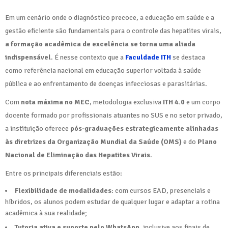
Em um cenário onde o diagnóstico precoce, a educação em saúde e a
gestão eficiente são fundamentais para o controle das hepatites virais,
a formação acadêmica de excelência se torna uma aliada
indispensável
. É nesse contexto que a
Faculdade ITH
se destaca
como referência nacional em educação superior voltada à saúde
pública e ao enfrentamento de doenças infecciosas e parasitárias.
Com
nota máxima no MEC
, metodologia exclusiva
ITH 4.0
e um corpo
docente formado por profissionais atuantes no SUS e no setor privado,
a instituição oferece
pós-graduações estrategicamente alinhadas
às diretrizes da Organização Mundial da Saúde (OMS)
e do
Plano
Nacional de Eliminação das Hepatites Virais
.
Entre os principais diferenciais estão:
Flexibilidade de modalidades
: com cursos EAD, presenciais e
híbridos, os alunos podem estudar de qualquer lugar e adaptar a rotina
acadêmica à sua realidade;
Tutoria ativa e suporte pelo WhatsApp
, inclusive aos finais de