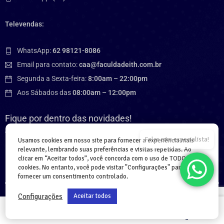
Televendas:
WhatsApp:
62 98121-8086
Email para contato:
caa@faculdadeith.com.br
Segunda a Sexta-feira:
8:00am – 22:00pm
Aos Sábados das
08:00am – 12:00pm
Fique por dentro das novidades!
Assine a nossa newsletter.
Falar com especialista!
Usamos cookies em nosso site para fornecer a experiência mais
relevante, lembrando suas preferências e visitas repetidas. Ao
clicar em “Aceitar todos”, você concorda com o uso de TODOS os
cookies. No entanto, você pode visitar "Configurações" para
fornecer um consentimento controlado.
Configurações
Aceitar todos
Home
Cursos
Login