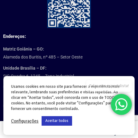
Endereços:
Matriz Goiânia – GO:
Alameda dos Buritis, nº 485 – Setor Oeste
Unidade Brasília – DF:
SIG Quadra 6, 1245 – Zona Industrial
Falar com especialista!
Usamos cookies em nosso site para fornecer a experiência mais
Unidade São Paulo – SP:
relevante, lembrando suas preferências e visitas repetidas. Ao
Professor José Lannes, 40 – Cidade Monções
clicar em “Aceitar todos”, você concorda com o uso de TODOS os
cookies. No entanto, você pode visitar "Configurações" para
Unidade Palmas – TO:
fornecer um consentimento controlado.
103 Sul Rua SO 11, 47 – Plano Diretor Sul
Configurações
Aceitar todos
Unidade Cuiabá – MT:
Rua João Bento, 170 – Bairro Quilombo, Villa Grecco
Home
Cursos
Login