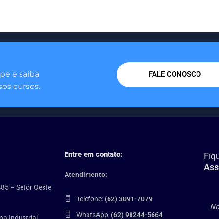
pe e saiba
FALE CONOSCO
os cursos.
Entre em contato:
Fiq
Ass
Atendimento:
485 – Setor Oeste
Telefone:
(62) 3091-7079
WhatsApp:
(62) 98244-5664
na Industrial