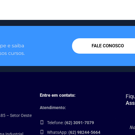
pe e saiba
FALE CONOSCO
os cursos.
Entre em contato:
Fiq
Ass
Atendimento:
485 – Setor Oeste
Telefone:
(62) 3091-7079
WhatsApp:
(62) 98244-5664
na Industrial